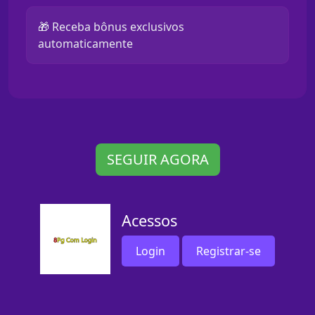
🎁 Receba bônus exclusivos
automaticamente
SEGUIR AGORA
Acessos
Login
Registrar-se