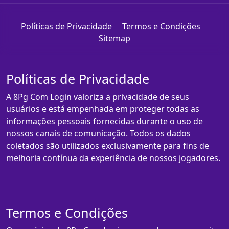
Políticas de Privacidade
Termos e Condições
Sitemap
Políticas de Privacidade
A 8Pg Com Login valoriza a privacidade de seus
usuários e está empenhada em proteger todas as
informações pessoais fornecidas durante o uso de
nossos canais de comunicação. Todos os dados
coletados são utilizados exclusivamente para fins de
melhoria contínua da experiência de nossos jogadores.
Termos e Condições