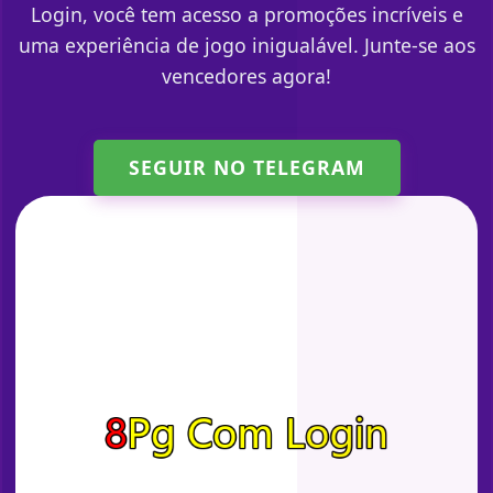
Login, você tem acesso a promoções incríveis e
uma experiência de jogo inigualável. Junte-se aos
vencedores agora!
SEGUIR NO TELEGRAM