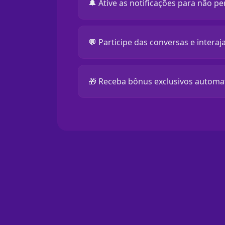
🔔 Ative as notificações para não p
💬 Participe das conversas e interaj
🎁 Receba bônus exclusivos autom