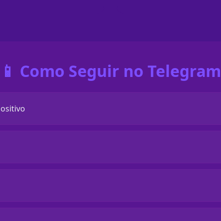
📱 Como Seguir no Telegram
ositivo