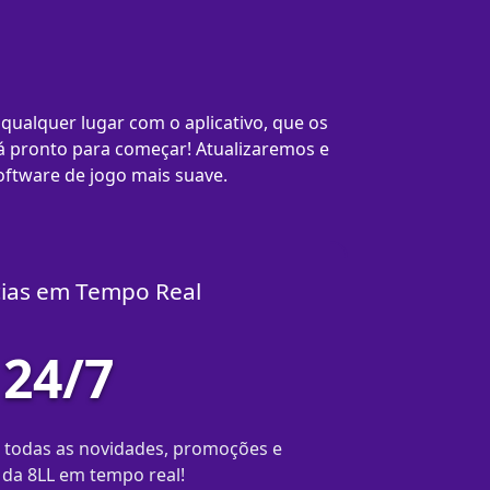
qualquer lugar com o aplicativo, que os
á pronto para começar! Atualizaremos e
ftware de jogo mais suave.
cias em Tempo Real
24/7
e todas as novidades, promoções e
 da 8LL em tempo real!