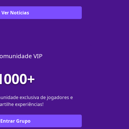
Ver Notícias
Comunidade VIP
1000+
unidade exclusiva de jogadores e
rtilhe experiências!
Entrar Grupo