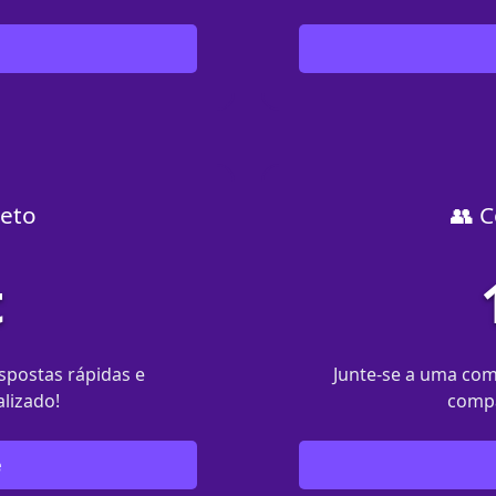
reto
👥 
t
espostas rápidas e
Junte-se a uma com
lizado!
compa
e