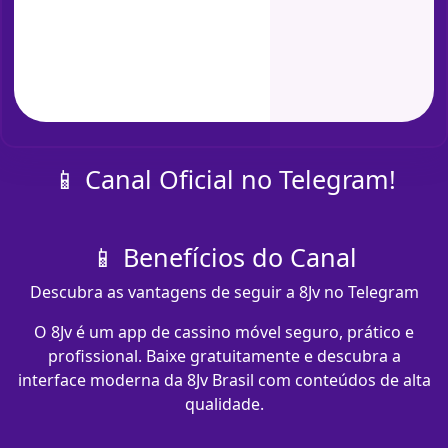
📱 Canal Oficial no Telegram!
📱 Benefícios do Canal
Descubra as vantagens de seguir a 8Jv no Telegram
O 8Jv é um app de cassino móvel seguro, prático e
profissional. Baixe gratuitamente e descubra a
interface moderna da 8Jv Brasil com conteúdos de alta
qualidade.