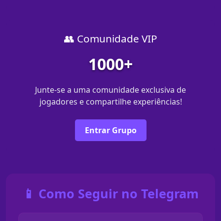
👥 Comunidade VIP
1000+
Junte-se a uma comunidade exclusiva de
jogadores e compartilhe experiências!
Entrar Grupo
📱 Como Seguir no Telegram