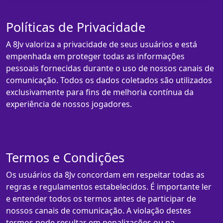
Políticas de Privacidade
A 8Jv valoriza a privacidade de seus usuários e está
empenhada em proteger todas as informações
pessoais fornecidas durante o uso de nossos canais de
comunicação. Todos os dados coletados são utilizados
exclusivamente para fins de melhoria contínua da
experiência de nossos jogadores.
Termos e Condições
Os usuários da 8Jv concordam em respeitar todas as
regras e regulamentos estabelecidos. É importante ler
e entender todos os termos antes de participar de
nossos canais de comunicação. A violação destes
termos pode resultar em penalizações ou na