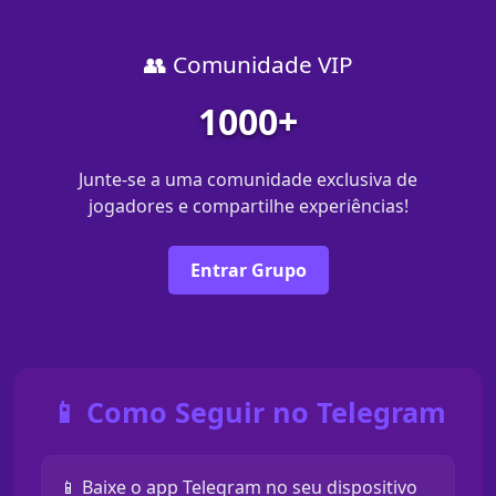
👥 Comunidade VIP
1000+
Junte-se a uma comunidade exclusiva de
jogadores e compartilhe experiências!
Entrar Grupo
📱 Como Seguir no Telegram
📱 Baixe o app Telegram no seu dispositivo