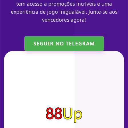
tem acesso a promoções incríveis e uma
experiência de jogo inigualável. Junte-se aos
vencedores agora!
SEGUIR NO TELEGRAM