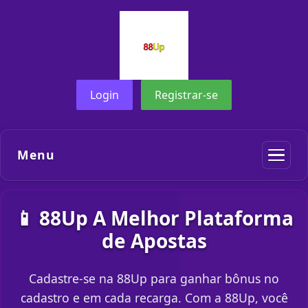
Login
Registrar-se
Menu
📱 88Up A Melhor Plataforma
de Apostas
Cadastre-se na 88Up para ganhar bônus no
cadastro e em cada recarga. Com a 88Up, você