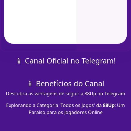
📱 Canal Oficial no Telegram!
📱 Benefícios do Canal
Descubra as vantagens de seguir a 88Up no Telegram
Explorando a Categoria 'Todos os Jogos' da
88Up
: Um
Paraíso para os Jogadores Online