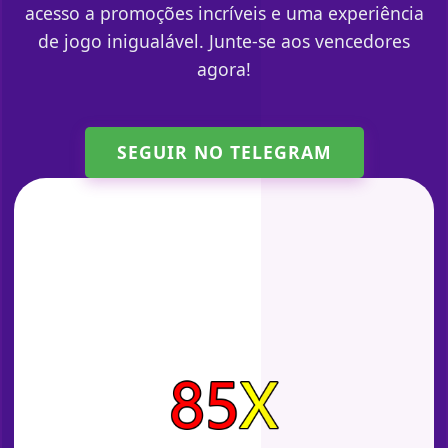
acesso a promoções incríveis e uma experiência
de jogo inigualável. Junte-se aos vencedores
agora!
SEGUIR NO TELEGRAM