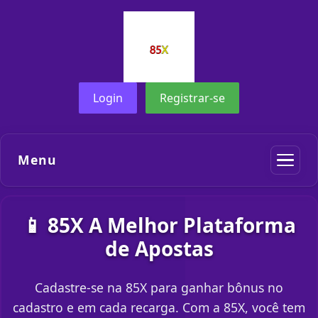
Login
Registrar-se
Menu
📱 85X A Melhor Plataforma
de Apostas
Cadastre-se na 85X para ganhar bônus no
cadastro e em cada recarga. Com a 85X, você tem