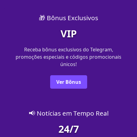
🎁 Bônus Exclusivos
VIP
Receba bônus exclusivos do Telegram,
promoções especiais e códigos promocionais
únicos!
Ver Bônus
📢 Notícias em Tempo Real
24/7