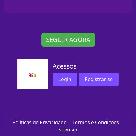
SEGUIR AGORA
Acessos
Login
Registrar-se
Políticas de Privacidade
Termos e Condições
Sitemap