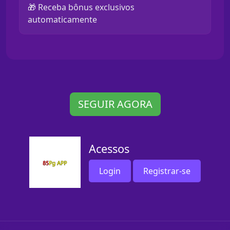
🎁 Receba bônus exclusivos
automaticamente
SEGUIR AGORA
Acessos
Login
Registrar-se