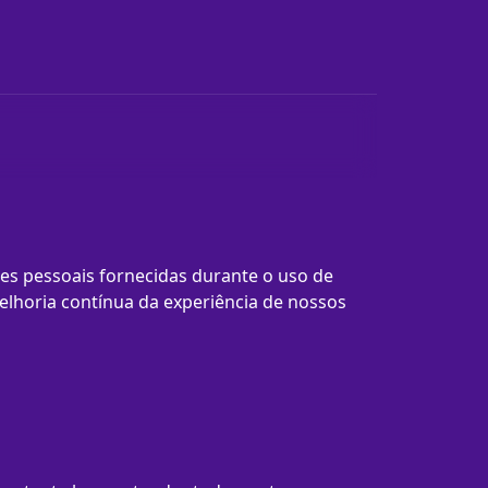
es pessoais fornecidas durante o uso de
elhoria contínua da experiência de nossos