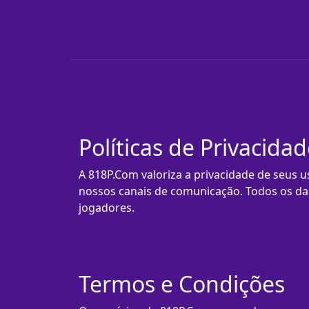
Políticas de Privacida
A 818P.Com valoriza a privacidade de seus 
nossos canais de comunicação. Todos os dad
jogadores.
Termos e Condições