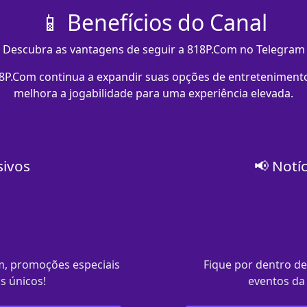
📱 Benefícios do Canal
Descubra as vantagens de seguir a 818P.Com no Telegram
18P.Com continua a expandir suas opções de entretenimento
melhora a jogabilidade para uma experiência elevada.
sivos
📢 Notí
m, promoções especiais
Fique por dentro d
s únicos!
eventos da