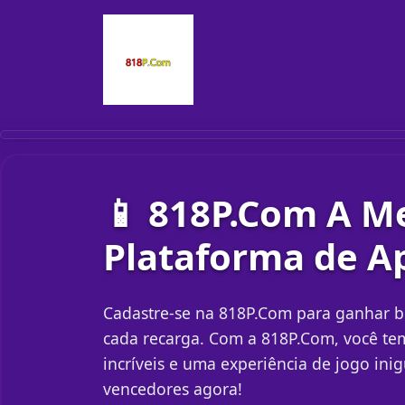
📱 818P.Com A M
Plataforma de A
Cadastre-se na 818P.Com para ganhar b
cada recarga. Com a 818P.Com, você te
incríveis e uma experiência de jogo inig
vencedores agora!