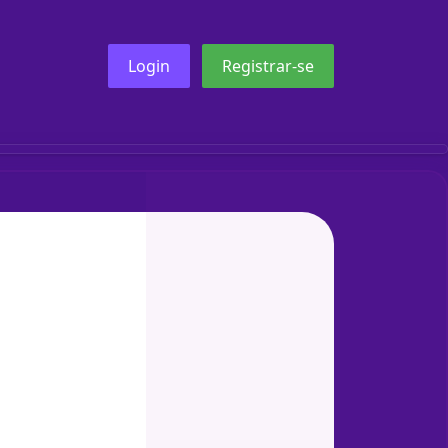
Login
Registrar-se