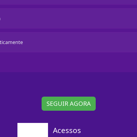
a
aticamente
SEGUIR AGORA
Acessos