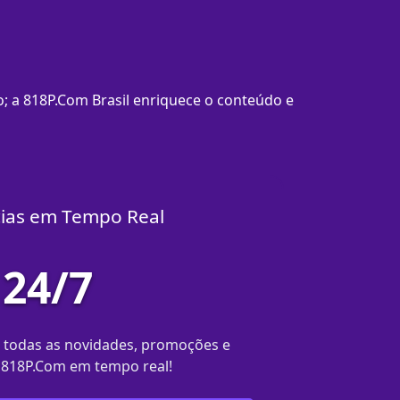
; a 818P.Com Brasil enriquece o conteúdo e
cias em Tempo Real
24/7
e todas as novidades, promoções e
 818P.Com em tempo real!