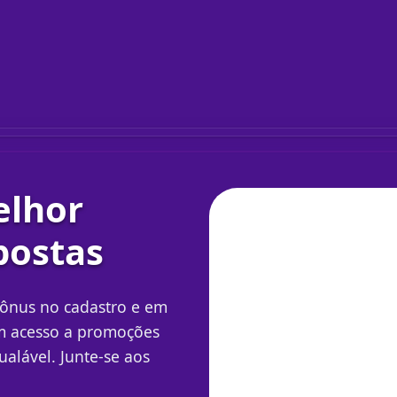
elhor
postas
ônus no cadastro e em
m acesso a promoções
ualável. Junte-se aos