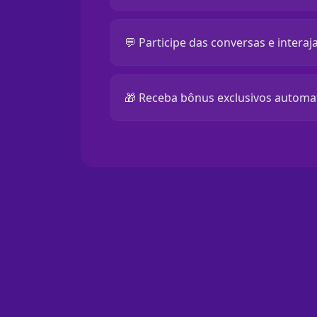
💬 Participe das conversas e interaj
🎁 Receba bônus exclusivos autom