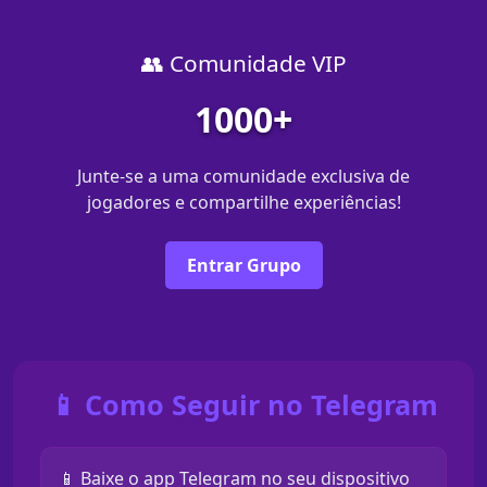
👥 Comunidade VIP
1000+
Junte-se a uma comunidade exclusiva de
jogadores e compartilhe experiências!
Entrar Grupo
📱 Como Seguir no Telegram
📱 Baixe o app Telegram no seu dispositivo