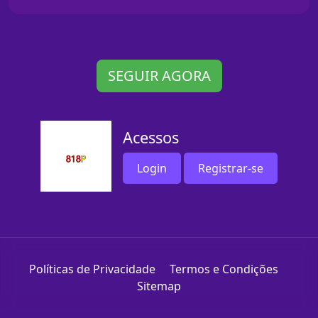
SEGUIR AGORA
Acessos
Login
Registrar-se
Políticas de Privacidade
Termos e Condições
Sitemap