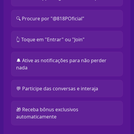
🔍 Procure por "@818POficial"
👆 Toque em "Entrar" ou "Join"
🔔 Ative as notificações para não perder
nada
💬 Participe das conversas e interaja
🎁 Receba bônus exclusivos
automaticamente