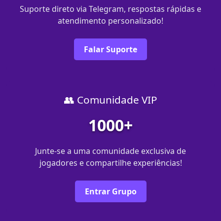
Suporte direto via Telegram, respostas rápidas e
atendimento personalizado!
Falar Suporte
👥 Comunidade VIP
1000+
Junte-se a uma comunidade exclusiva de
jogadores e compartilhe experiências!
Entrar Grupo