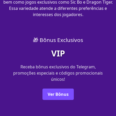
bem como jogos exclusivos como Sic Bo e Dragon Tiger.
Essa variedade atende a diferentes preferências e
interesses dos jogadores.
🎁 Bônus Exclusivos
VIP
Receba bônus exclusivos do Telegram,
promoções especiais e códigos promocionais
únicos!
Ver Bônus