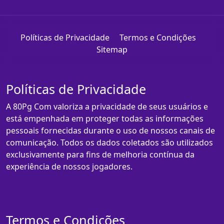
Políticas de Privacidade
Termos e Condições
Sitemap
Políticas de Privacidade
A 80Pg Com valoriza a privacidade de seus usuários e
está empenhada em proteger todas as informações
pessoais fornecidas durante o uso de nossos canais de
comunicação. Todos os dados coletados são utilizados
exclusivamente para fins de melhoria contínua da
experiência de nossos jogadores.
Termos e Condições