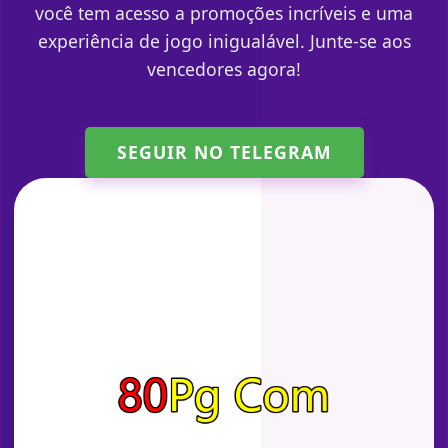
você tem acesso a promoções incríveis e uma
experiência de jogo inigualável. Junte-se aos
vencedores agora!
SEGUIR NO TELEGRAM