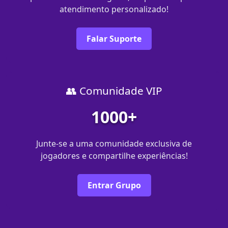
atendimento personalizado!
Falar Suporte
👥 Comunidade VIP
1000+
Junte-se a uma comunidade exclusiva de
jogadores e compartilhe experiências!
Entrar Grupo