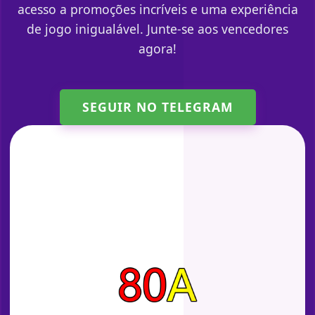
acesso a promoções incríveis e uma experiência
de jogo inigualável. Junte-se aos vencedores
agora!
SEGUIR NO TELEGRAM