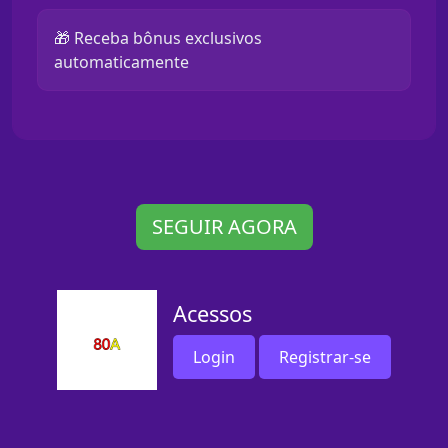
🎁 Receba bônus exclusivos
automaticamente
SEGUIR AGORA
Acessos
Login
Registrar-se