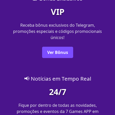
VIP
Receba bônus exclusivos do Telegram,
promoções especiais e códigos promocionais
únicos!
Ver Bônus
📢 Notícias em Tempo Real
24/7
Fique por dentro de todas as novidades,
promoções e eventos da 7 Games APP em