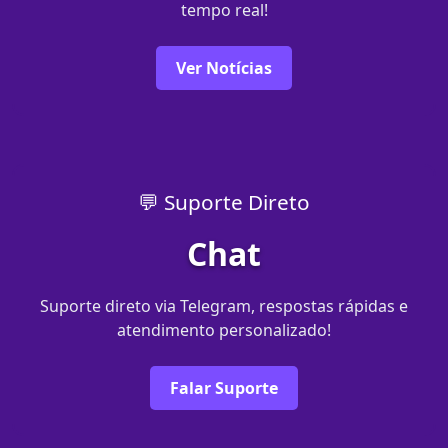
tempo real!
Ver Notícias
💬 Suporte Direto
Chat
Suporte direto via Telegram, respostas rápidas e
atendimento personalizado!
Falar Suporte