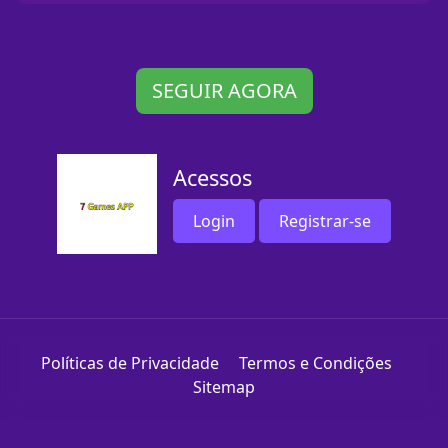
SEGUIR AGORA
Acessos
Login
Registrar-se
Políticas de Privacidade
Termos e Condições
Sitemap