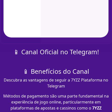
📱 Canal Oficial no Telegram!
📱 Benefícios do Canal
Descubra as vantagens de seguir a 7YZZ Plataforma no
Telegram
Métodos de pagamento são uma parte fundamental na
experiência de jogo online, particularmente em
plataformas de apostas e cassinos como o
7YZZ