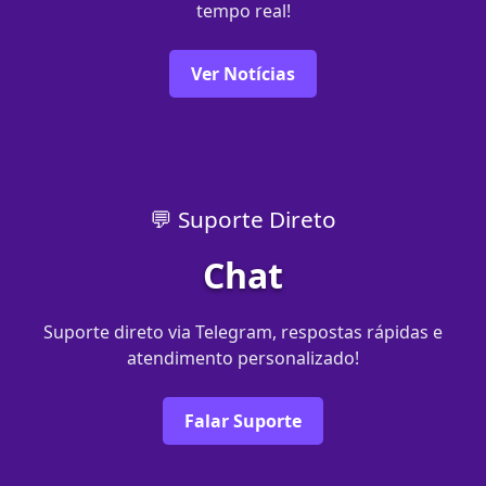
tempo real!
Ver Notícias
💬 Suporte Direto
Chat
Suporte direto via Telegram, respostas rápidas e
atendimento personalizado!
Falar Suporte