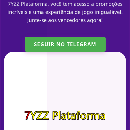
7YZZ Plataforma, você tem acesso a promoções
incríveis e uma experiência de jogo inigualável.
Junte-se aos vencedores agora!
SEGUIR NO TELEGRAM