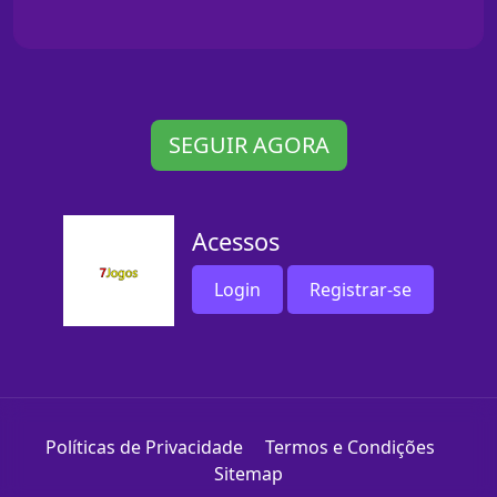
SEGUIR AGORA
Acessos
Login
Registrar-se
Políticas de Privacidade
Termos e Condições
Sitemap