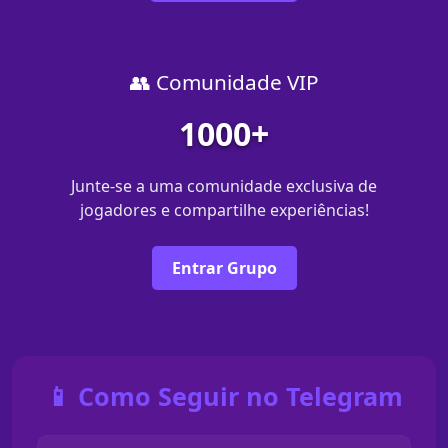
👥 Comunidade VIP
1000+
Junte-se a uma comunidade exclusiva de
jogadores e compartilhe experiências!
Entrar Grupo
📱 Como Seguir no Telegram