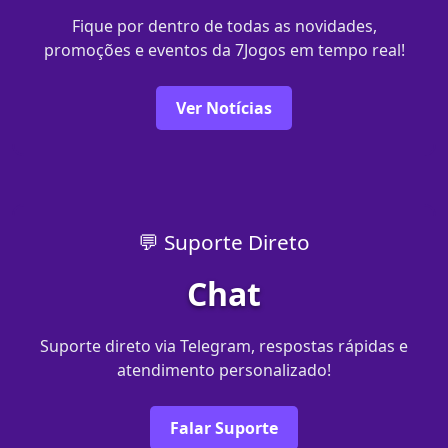
Fique por dentro de todas as novidades,
promoções e eventos da 7Jogos em tempo real!
Ver Notícias
💬 Suporte Direto
Chat
Suporte direto via Telegram, respostas rápidas e
atendimento personalizado!
Falar Suporte