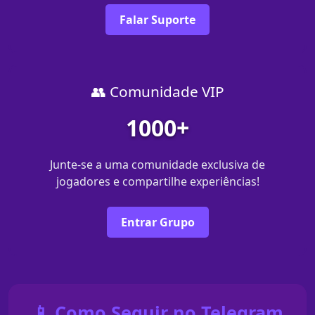
Falar Suporte
👥 Comunidade VIP
1000+
Junte-se a uma comunidade exclusiva de
jogadores e compartilhe experiências!
Entrar Grupo
📱 Como Seguir no Telegram