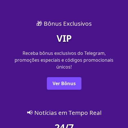
🎁 Bônus Exclusivos
VIP
Receba bônus exclusivos do Telegram,
promoções especiais e códigos promocionais
únicos!
Ver Bônus
📢 Notícias em Tempo Real
24/7