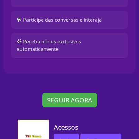
💬 Participe das conversas e interaja
🎁 Receba bônus exclusivos
automaticamente
SEGUIR AGORA
Acessos