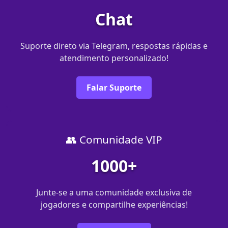
Chat
Suporte direto via Telegram, respostas rápidas e
atendimento personalizado!
Falar Suporte
👥 Comunidade VIP
1000+
Junte-se a uma comunidade exclusiva de
jogadores e compartilhe experiências!