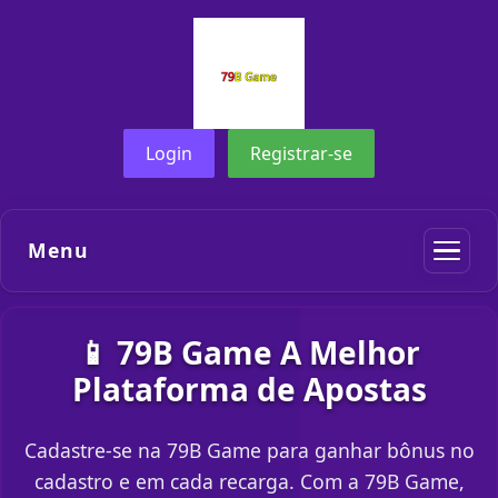
Login
Registrar-se
Menu
📱 79B Game A Melhor
Plataforma de Apostas
Cadastre-se na 79B Game para ganhar bônus no
cadastro e em cada recarga. Com a 79B Game,