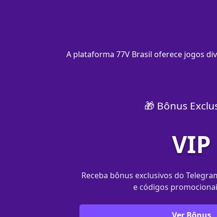
A plataforma 77V Brasil oferece jogos d
🎁 Bônus Exclu
VIP
Receba bônus exclusivos do Telegra
e códigos promocionai
Ver Bônus