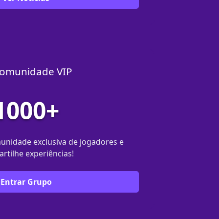
Comunidade VIP
1000+
unidade exclusiva de jogadores e
rtilhe experiências!
Entrar Grupo