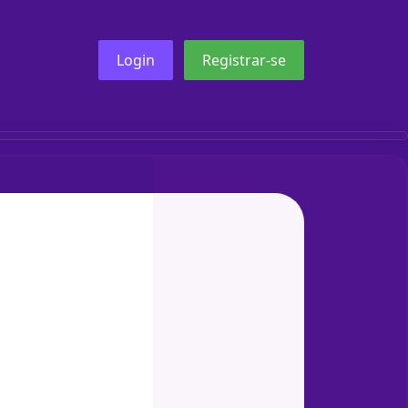
Login
Registrar-se