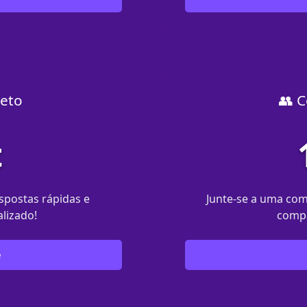
reto
👥 
t
espostas rápidas e
Junte-se a uma com
lizado!
compa
e