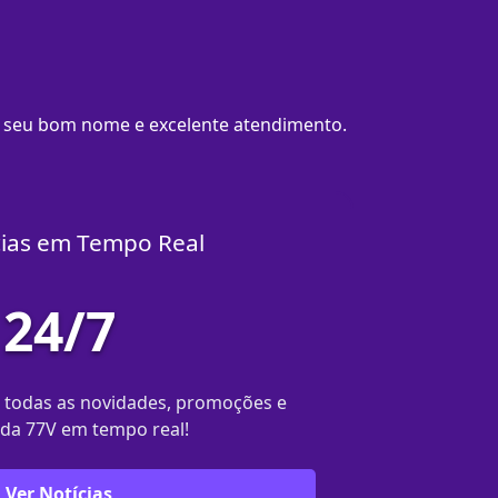
or seu bom nome e excelente atendimento.
cias em Tempo Real
24/7
e todas as novidades, promoções e
 da 77V em tempo real!
Ver Notícias