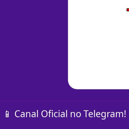
📱 Canal Oficial no Telegram!