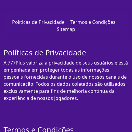
Políticas de Privacidade
Termos e Condições
Sitemap
Políticas de Privacidade
A 777Plus valoriza a privacidade de seus usuários e está
empenhada em proteger todas as informações
pessoais fornecidas durante o uso de nossos canais de
comunicação. Todos os dados coletados são utilizados
exclusivamente para fins de melhoria contínua da
experiência de nossos jogadores.
Termos e Condições