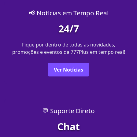
📢 Notícias em Tempo Real
24/7
Fique por dentro de todas as novidades,
promoções e eventos da 777Plus em tempo real!
Ver Notícias
💬 Suporte Direto
Chat