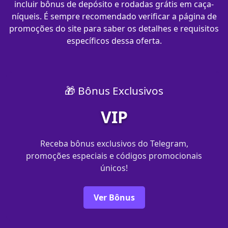
incluir bônus de depósito e rodadas grátis em caça-
níqueis. É sempre recomendado verificar a página de
promoções do site para saber os detalhes e requisitos
específicos dessa oferta.
🎁 Bônus Exclusivos
VIP
Receba bônus exclusivos do Telegram,
promoções especiais e códigos promocionais
únicos!
Ver Bônus