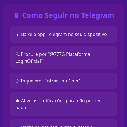
📱 Como Seguir no Telegram
📱 Baixe o app Telegram no seu dispositivo
🔍 Procure por "@777G Plataforma
LoginOficial"
👆 Toque em "Entrar" ou "Join"
🔔 Ative as notificações para não perder
nada