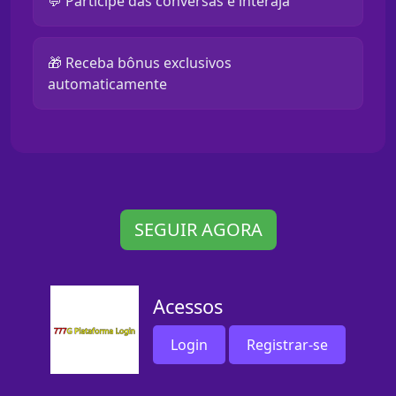
💬 Participe das conversas e interaja
🎁 Receba bônus exclusivos
automaticamente
SEGUIR AGORA
Acessos
Login
Registrar-se