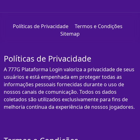
Políticas de Privacidade
Termos e Condições
Sitemap
Políticas de Privacidade
A 777G Plataforma Login valoriza a privacidade de seus
usuários e está empenhada em proteger todas as
informações pessoais fornecidas durante o uso de
nossos canais de comunicação. Todos os dados
coletados são utilizados exclusivamente para fins de
melhoria contínua da experiência de nossos jogadores.