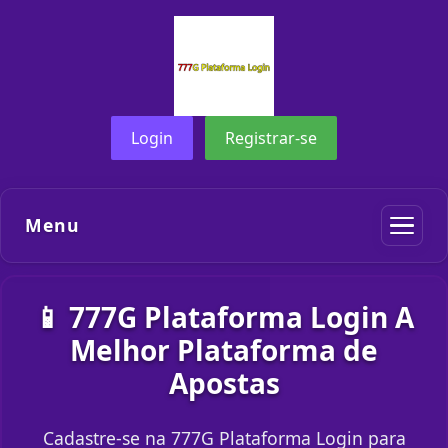
Login
Registrar-se
Menu
📱 777G Plataforma Login A
Melhor Plataforma de
Apostas
Cadastre-se na 777G Plataforma Login para