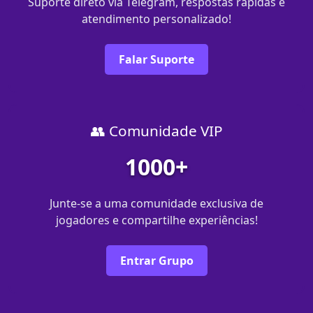
Suporte direto via Telegram, respostas rápidas e
atendimento personalizado!
Falar Suporte
👥 Comunidade VIP
1000+
Junte-se a uma comunidade exclusiva de
jogadores e compartilhe experiências!
Entrar Grupo