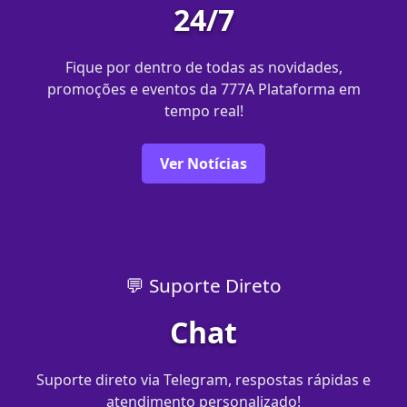
24/7
Fique por dentro de todas as novidades,
promoções e eventos da 777A Plataforma em
tempo real!
Ver Notícias
💬 Suporte Direto
Chat
Suporte direto via Telegram, respostas rápidas e
atendimento personalizado!