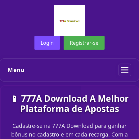
Login
Registrar-se
Menu
📱 777A Download A Melhor
Plataforma de Apostas
Cadastre-se na 777A Download para ganhar
bônus no cadastro e em cada recarga. Com a