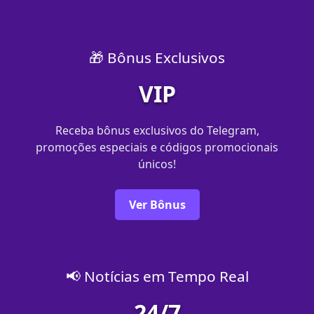
🎁 Bônus Exclusivos
VIP
Receba bônus exclusivos do Telegram,
promoções especiais e códigos promocionais
únicos!
Ver Bônus
📢 Notícias em Tempo Real
24/7