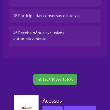
💬 Participe das conversas e interaja
🎁 Receba bônus exclusivos
automaticamente
SEGUIR AGORA
Acessos