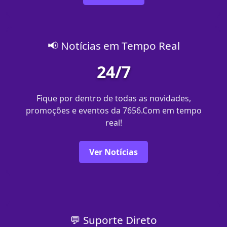
📢 Notícias em Tempo Real
24/7
Fique por dentro de todas as novidades,
promoções e eventos da 7656.Com em tempo
real!
Ver Notícias
💬 Suporte Direto