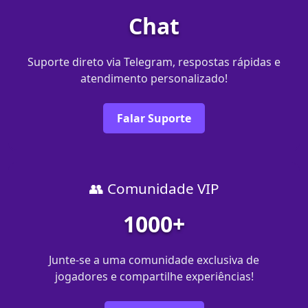
Chat
Suporte direto via Telegram, respostas rápidas e
atendimento personalizado!
Falar Suporte
👥 Comunidade VIP
1000+
Junte-se a uma comunidade exclusiva de
jogadores e compartilhe experiências!