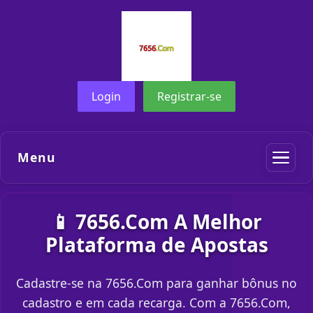
Login
Registrar-se
Menu
📱 7656.Com A Melhor
Plataforma de Apostas
Cadastre-se na 7656.Com para ganhar bônus no
cadastro e em cada recarga. Com a 7656.Com,