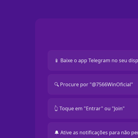
📱 Baixe o app Telegram no seu disp
🔍 Procure por "@7566WinOficial"
👆 Toque em "Entrar" ou "Join"
🔔 Ative as notificações para não p