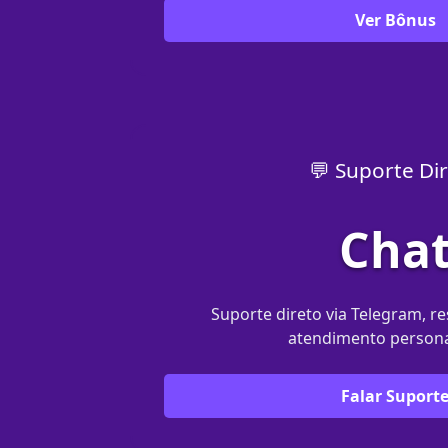
Ver Bônus
💬 Suporte Di
Cha
Suporte direto via Telegram, r
atendimento persona
Falar Suport