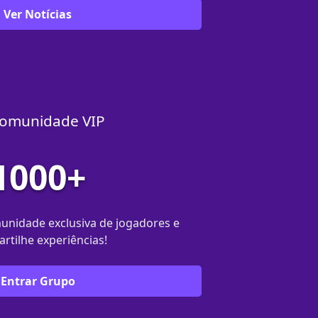
Ver Notícias
Comunidade VIP
1000+
unidade exclusiva de jogadores e
rtilhe experiências!
Entrar Grupo