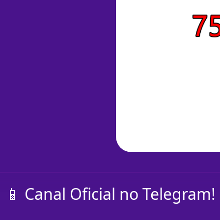
📱 Canal Oficial no Telegram!