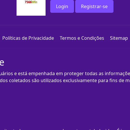
Login
Registrar-se
Políticas de Privacidade
Termos e Condições
Sitemap
de
suários e está empenhada em proteger todas as informaçõe
os coletados são utilizados exclusivamente para fins de m