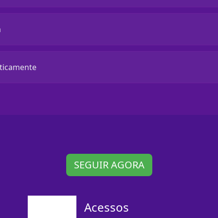
a
aticamente
SEGUIR AGORA
Acessos