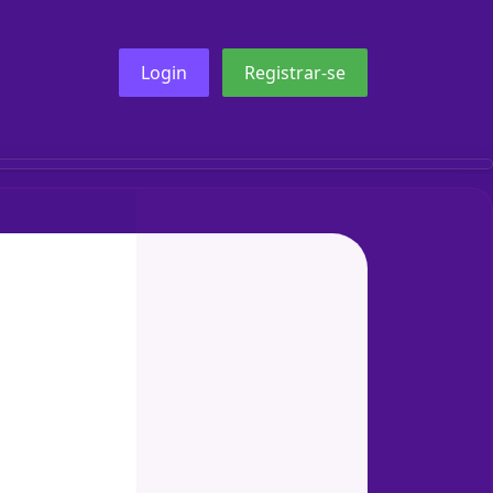
Login
Registrar-se