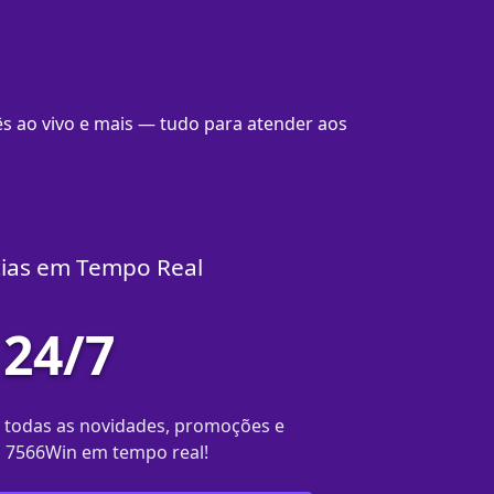
ês ao vivo e mais — tudo para atender aos
cias em Tempo Real
24/7
e todas as novidades, promoções e
 7566Win em tempo real!