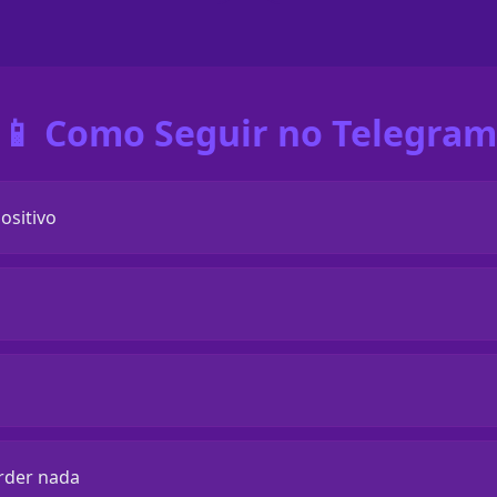
📱 Como Seguir no Telegram
ositivo
erder nada