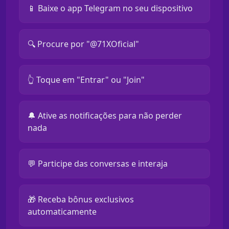
📱 Baixe o app Telegram no seu dispositivo
🔍 Procure por "@71XOficial"
👆 Toque em "Entrar" ou "Join"
🔔 Ative as notificações para não perder
nada
💬 Participe das conversas e interaja
🎁 Receba bônus exclusivos
automaticamente