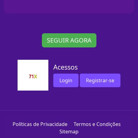
SEGUIR AGORA
Acessos
Login
Registrar-se
Políticas de Privacidade
Termos e Condições
Sitemap