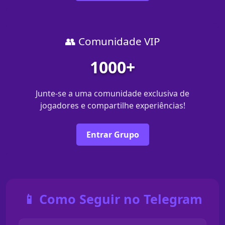
👥 Comunidade VIP
1000+
Junte-se a uma comunidade exclusiva de
jogadores e compartilhe experiências!
Entrar Grupo
📱 Como Seguir no Telegram