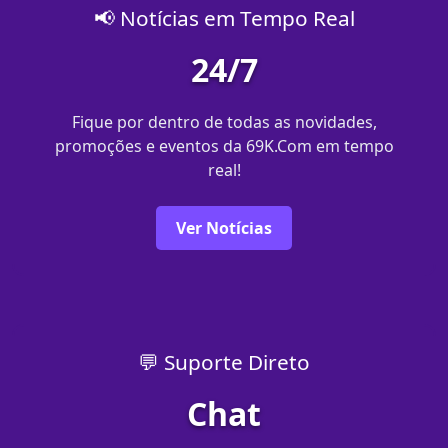
📢 Notícias em Tempo Real
24/7
Fique por dentro de todas as novidades,
promoções e eventos da 69K.Com em tempo
real!
Ver Notícias
💬 Suporte Direto
Chat