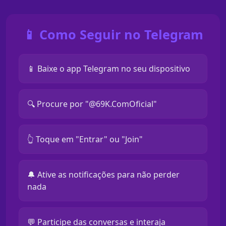
📱 Como Seguir no Telegram
📱 Baixe o app Telegram no seu dispositivo
🔍 Procure por "@69K.ComOficial"
👆 Toque em "Entrar" ou "Join"
🔔 Ative as notificações para não perder
nada
💬 Participe das conversas e interaja