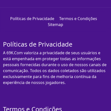
Políticas de Privacidade
Termos e Condições
Sitemap
Políticas de Privacidade
A 69K.Com valoriza a privacidade de seus usuários e
está empenhada em proteger todas as informações
pessoais fornecidas durante o uso de nossos canais de
comunicação. Todos os dados coletados são utilizados
exclusivamente para fins de melhoria contínua da
experiência de nossos jogadores.
Termos e Condições