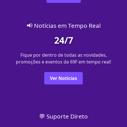
📢 Notícias em Tempo Real
24/7
Fique por dentro de todas as novidades,
promoções e eventos da 69F em tempo real!
Ver Notícias
💬 Suporte Direto