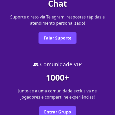
Chat
Suporte direto via Telegram, respostas rápidas e
atendimento personalizado!
Falar Suporte
👥 Comunidade VIP
1000+
Junte-se a uma comunidade exclusiva de
jogadores e compartilhe experiências!
Entrar Grupo