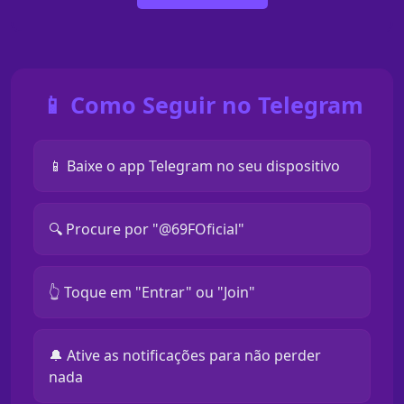
📱 Como Seguir no Telegram
📱 Baixe o app Telegram no seu dispositivo
🔍 Procure por "@69FOficial"
👆 Toque em "Entrar" ou "Join"
🔔 Ative as notificações para não perder
nada