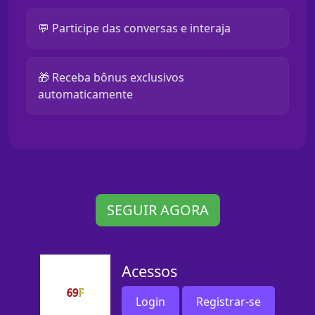
💬 Participe das conversas e interaja
🎁 Receba bônus exclusivos
automaticamente
SEGUIR AGORA
Acessos
Login
Registrar-se