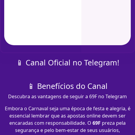
📱 Canal Oficial no Telegram!
📱 Benefícios do Canal
Descubra as vantagens de seguir a 69F no Telegram
Embora o Carnaval seja uma época de festa e alegria, é
essencial lembrar que as apostas online devem ser
encaradas com responsabilidade. O
69F
preza pela
segurança e pelo bem-estar de seus usuários,