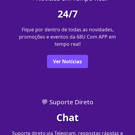
24/7
Fique por dentro de todas as novidades,
promoções e eventos da 68U Com APP em
tempo real!
Ver Notícias
💬 Suporte Direto
Chat
Suporte direto via Telegram, respostas rápidas e