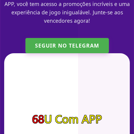
APP, você tem acesso a promoções incríveis e uma
experiência de jogo inigualável. Junte-se aos
vencedores agora!
SEGUIR NO TELEGRAM