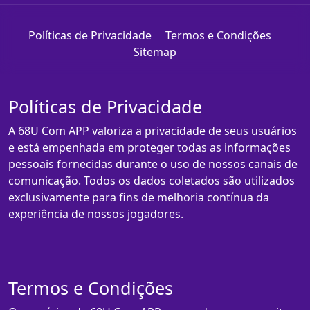
Políticas de Privacidade
Termos e Condições
Sitemap
Políticas de Privacidade
A 68U Com APP valoriza a privacidade de seus usuários
e está empenhada em proteger todas as informações
pessoais fornecidas durante o uso de nossos canais de
comunicação. Todos os dados coletados são utilizados
exclusivamente para fins de melhoria contínua da
experiência de nossos jogadores.
Termos e Condições