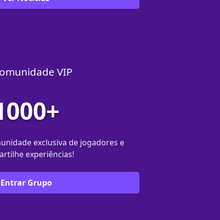
Comunidade VIP
1000+
unidade exclusiva de jogadores e
rtilhe experiências!
Entrar Grupo