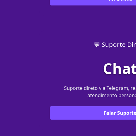
💬 Suporte Di
Cha
Suporte direto via Telegram, r
atendimento persona
Falar Suport