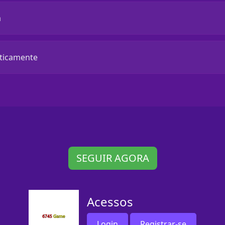
a
aticamente
SEGUIR AGORA
Acessos
Login
Registrar-se