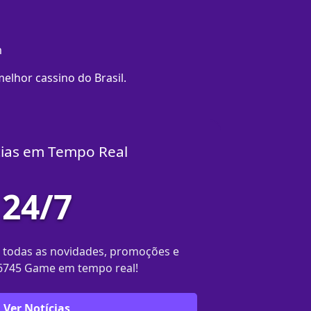
m
elhor cassino do Brasil.
cias em Tempo Real
24/7
e todas as novidades, promoções e
6745 Game em tempo real!
Ver Notícias