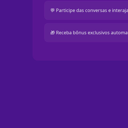
💬 Participe das conversas e interaj
🎁 Receba bônus exclusivos autom