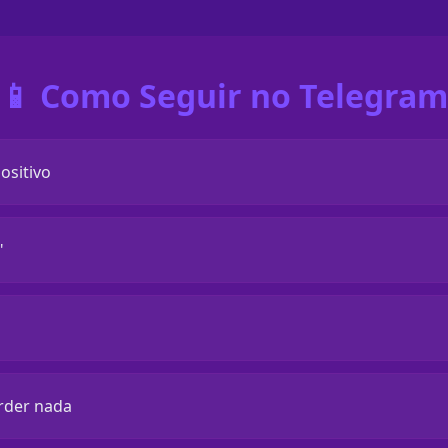
📱 Como Seguir no Telegram
ositivo
"
erder nada