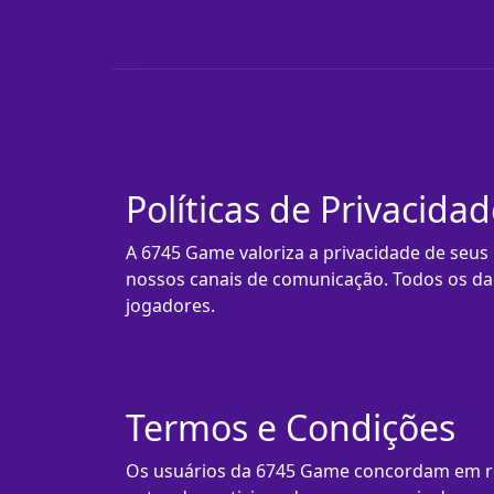
Políticas de Privacida
A 6745 Game valoriza a privacidade de seu
nossos canais de comunicação. Todos os dad
jogadores.
Termos e Condições
Os usuários da 6745 Game concordam em res