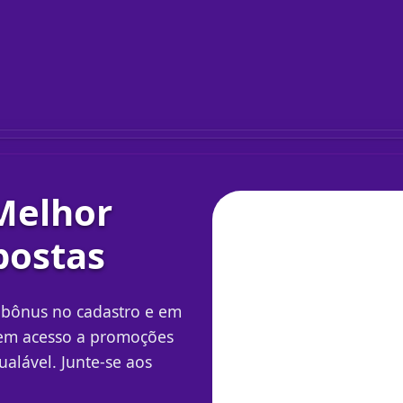
Melhor
postas
 bônus no cadastro e em
tem acesso a promoções
ualável. Junte-se aos