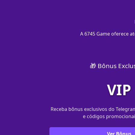
A 6745 Game oferece ate
🎁 Bônus Exclu
VIP
Receba bônus exclusivos do Telegra
e códigos promocionai
Ver Bônus