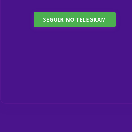
SEGUIR NO TELEGRAM