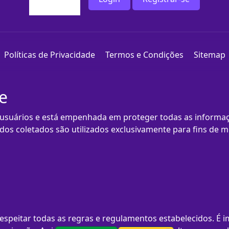
Políticas de Privacidade
Termos e Condições
Sitemap
de
s usuários e está empenhada em proteger todas as informaç
os coletados são utilizados exclusivamente para fins de m
peitar todas as regras e regulamentos estabelecidos. É i