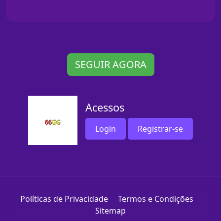
SEGUIR AGORA
Acessos
Login
Registrar-se
Políticas de Privacidade
Termos e Condições
Sitemap