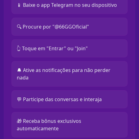
📱 Baixe o app Telegram no seu dispositivo
🔍 Procure por "@66GGOficial"
👆 Toque em "Entrar" ou "Join"
🔔 Ative as notificações para não perder
nada
💬 Participe das conversas e interaja
🎁 Receba bônus exclusivos
automaticamente