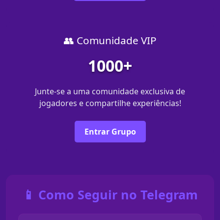
👥 Comunidade VIP
1000+
Junte-se a uma comunidade exclusiva de
jogadores e compartilhe experiências!
Entrar Grupo
📱 Como Seguir no Telegram