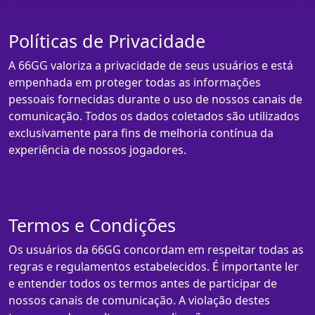
Políticas de Privacidade
A 66GG valoriza a privacidade de seus usuários e está
empenhada em proteger todas as informações
pessoais fornecidas durante o uso de nossos canais de
comunicação. Todos os dados coletados são utilizados
exclusivamente para fins de melhoria contínua da
experiência de nossos jogadores.
Termos e Condições
Os usuários da 66GG concordam em respeitar todas as
regras e regulamentos estabelecidos. É importante ler
e entender todos os termos antes de participar de
nossos canais de comunicação. A violação destes