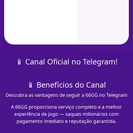
📱 Canal Oficial no Telegram!
📱 Benefícios do Canal
Descubra as vantagens de seguir a 66GG no Telegram
A 66GG proporciona serviço completo e a melhor
experiência de jogo — saques milionários com
pagamento imediato e reputação garantida.