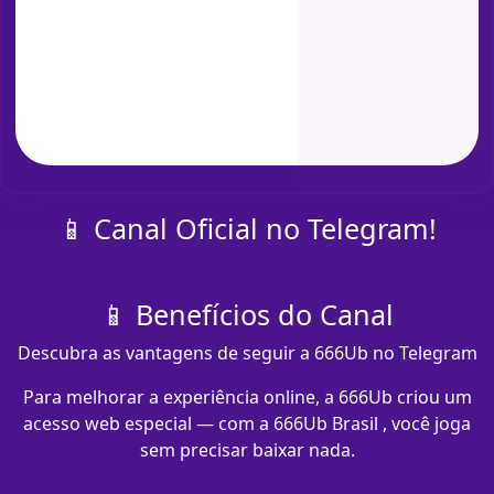
📱 Canal Oficial no Telegram!
📱 Benefícios do Canal
Descubra as vantagens de seguir a 666Ub no Telegram
Para melhorar a experiência online, a 666Ub criou um
acesso web especial — com a 666Ub Brasil , você joga
sem precisar baixar nada.