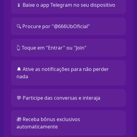
📱 Baixe o app Telegram no seu dispositivo
🔍 Procure por "@666UbOficial"
👆 Toque em "Entrar" ou "Join"
🔔 Ative as notificações para não perder
nada
💬 Participe das conversas e interaja
🎁 Receba bônus exclusivos
automaticamente