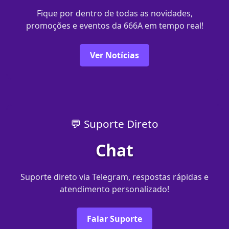
Fique por dentro de todas as novidades,
promoções e eventos da 666A em tempo real!
Ver Notícias
💬 Suporte Direto
Chat
Suporte direto via Telegram, respostas rápidas e
atendimento personalizado!
Falar Suporte