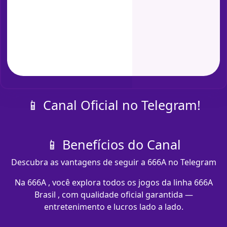
📱 Canal Oficial no Telegram!
📱 Benefícios do Canal
Descubra as vantagens de seguir a 666A no Telegram
Na 666A , você explora todos os jogos da linha 666A
Brasil , com qualidade oficial garantida —
entretenimento e lucros lado a lado.