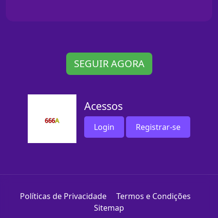
SEGUIR AGORA
Acessos
Login
Registrar-se
Políticas de Privacidade
Termos e Condições
Sitemap