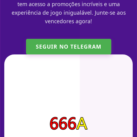
tem acesso a promoções incríveis e uma
experiência de jogo inigualável. Junte-se aos
vencedores agora!
SEGUIR NO TELEGRAM