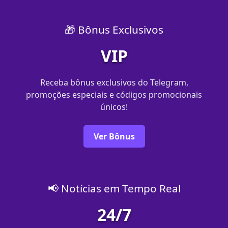
🎁 Bônus Exclusivos
VIP
Receba bônus exclusivos do Telegram,
promoções especiais e códigos promocionais
únicos!
Ver Bônus
📢 Notícias em Tempo Real
24/7