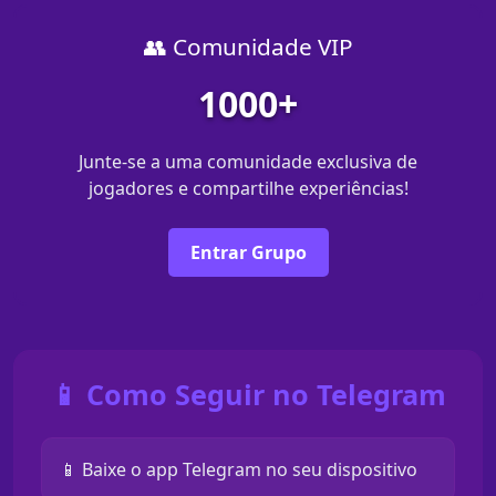
👥 Comunidade VIP
1000+
Junte-se a uma comunidade exclusiva de
jogadores e compartilhe experiências!
Entrar Grupo
📱 Como Seguir no Telegram
📱 Baixe o app Telegram no seu dispositivo