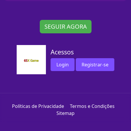
SEGUIR AGORA
Acessos
Login
Registrar-se
Políticas de Privacidade
Termos e Condições
Sitemap