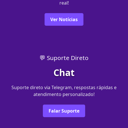
real!
Ver Notícias
💬 Suporte Direto
Chat
Suporte direto via Telegram, respostas rápidas e
atendimento personalizado!
Falar Suporte