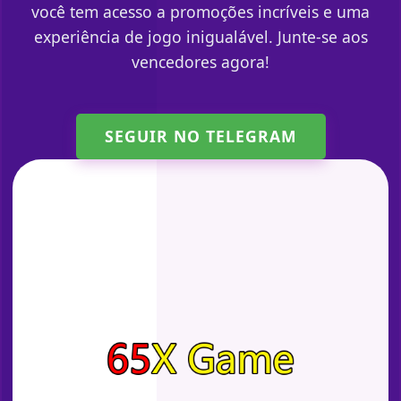
você tem acesso a promoções incríveis e uma
experiência de jogo inigualável. Junte-se aos
vencedores agora!
SEGUIR NO TELEGRAM