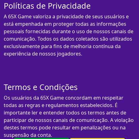
Políticas de Privacidade
A 65X Game valoriza a privacidade de seus usuários e
está empenhada em proteger todas as informações
pessoais fornecidas durante o uso de nossos canais de
comunicação. Todos os dados coletados são utilizados
exclusivamente para fins de melhoria contínua da
experiência de nossos jogadores.
Termos e Condições
Os usuários da 65X Game concordam em respeitar
todas as regras e regulamentos estabelecidos. É
importante ler e entender todos os termos antes de
participar de nossos canais de comunicação. A violação
destes termos pode resultar em penalizações ou na
suspensão da conta.