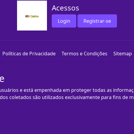
Acessos
Login
Registrar-se
Políticas de Privacidade
Termos e Condições
Sitemap
de
s usuários e está empenhada em proteger todas as informaç
os coletados são utilizados exclusivamente para fins de m