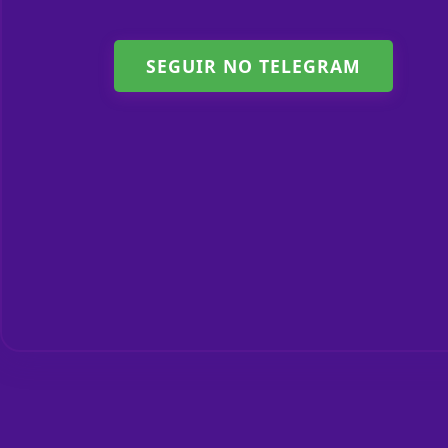
SEGUIR NO TELEGRAM