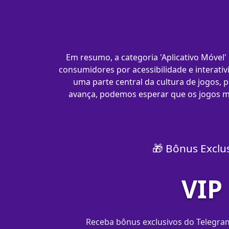
Em resumo, a categoria 'Aplicativo Móvel
consumidores por acessibilidade e interat
uma parte central da cultura de jogos,
avança, podemos esperar que os jogos mó
🎁 Bônus Exclu
VIP
Receba bônus exclusivos do Telegra