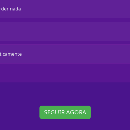
erder nada
a
aticamente
SEGUIR AGORA