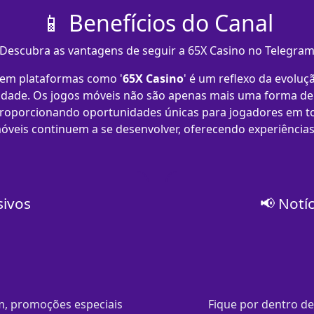
📱 Benefícios do Canal
Descubra as vantagens de seguir a 65X Casino no Telegra
' em plataformas como '
65X Casino
' é um reflexo da evoluç
ividade. Os jogos móveis não são apenas mais uma forma d
 proporcionando oportunidades únicas para jogadores em 
veis continuem a se desenvolver, oferecendo experiências
sivos
📢 Notí
m, promoções especiais
Fique por dentro d