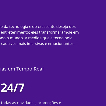
m
ão da tecnologia e do crescente desejo dos
e entretenimento; eles transformaram-se em
todo o mundo. À medida que a tecnologia
 cada vez mais imersivas e emocionantes.
cias em Tempo Real
24/7
e todas as novidades, promoções e