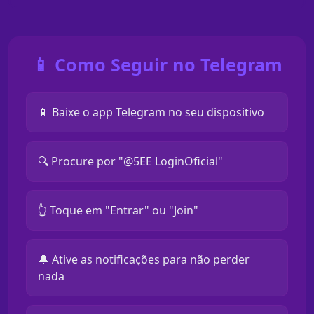
📱 Como Seguir no Telegram
📱 Baixe o app Telegram no seu dispositivo
🔍 Procure por "@5EE LoginOficial"
👆 Toque em "Entrar" ou "Join"
🔔 Ative as notificações para não perder
nada