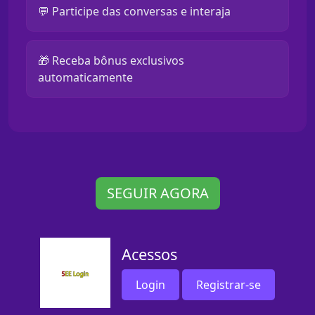
💬 Participe das conversas e interaja
🎁 Receba bônus exclusivos
automaticamente
SEGUIR AGORA
Acessos
Login
Registrar-se