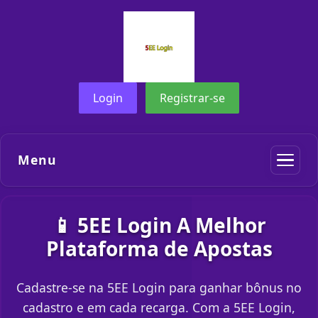
Login
Registrar-se
Menu
📱 5EE Login A Melhor
Plataforma de Apostas
Cadastre-se na 5EE Login para ganhar bônus no
cadastro e em cada recarga. Com a 5EE Login,