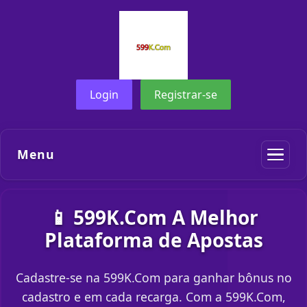
Login
Registrar-se
Menu
📱 599K.Com A Melhor
Plataforma de Apostas
Cadastre-se na 599K.Com para ganhar bônus no
cadastro e em cada recarga. Com a 599K.Com,