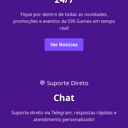
Fique por dentro de todas as novidades,
promoções e eventos da 595 Games em tempo
real!
Ver Notícias
💬 Suporte Direto
Chat
Suporte direto via Telegram, respostas rápidas e
atendimento personalizado!