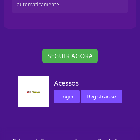
automaticamente
SEGUIR AGORA
Acessos
Login
Registrar-se