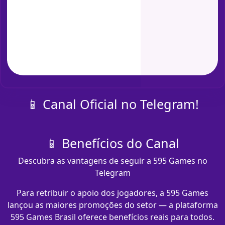
📱 Canal Oficial no Telegram!
📱 Benefícios do Canal
Descubra as vantagens de seguir a 595 Games no
Telegram
Para retribuir o apoio dos jogadores, a 595 Games
lançou as maiores promoções do setor — a plataforma
595 Games Brasil oferece benefícios reais para todos.