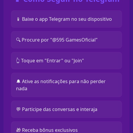
📱 Baixe o app Telegram no seu dispositivo
🔍 Procure por "@595 GamesOficial"
👆 Toque em "Entrar" ou "Join"
🔔 Ative as notificações para não perder
nada
💬 Participe das conversas e interaja
🎁 Receba bônus exclusivos