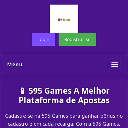
Login
Registrar-se
Menu
📱 595 Games A Melhor
Plataforma de Apostas
Cadastre-se na 595 Games para ganhar bônus no
cadastro e em cada recarga. Com a 595 Games,