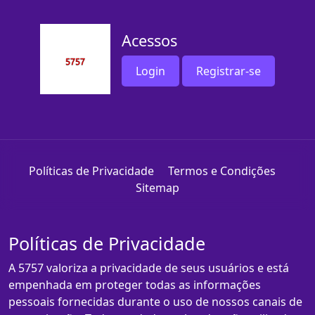
Acessos
Login
Registrar-se
Políticas de Privacidade
Termos e Condições
Sitemap
Políticas de Privacidade
A 5757 valoriza a privacidade de seus usuários e está
empenhada em proteger todas as informações
pessoais fornecidas durante o uso de nossos canais de