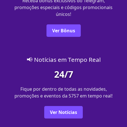
Receba bônus exclusivos do Telegram,
promoções especiais e códigos promocionais
únicos!
Ver Bônus
📢 Notícias em Tempo Real
24/7
Fique por dentro de todas as novidades,
promoções e eventos da 5757 em tempo real!
Ver Notícias