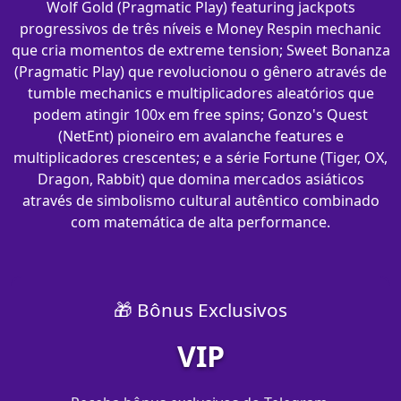
Wolf Gold (Pragmatic Play) featuring jackpots
progressivos de três níveis e Money Respin mechanic
que cria momentos de extreme tension; Sweet Bonanza
(Pragmatic Play) que revolucionou o gênero através de
tumble mechanics e multiplicadores aleatórios que
podem atingir 100x em free spins; Gonzo's Quest
(NetEnt) pioneiro em avalanche features e
multiplicadores crescentes; e a série Fortune (Tiger, OX,
Dragon, Rabbit) que domina mercados asiáticos
através de simbolismo cultural autêntico combinado
com matemática de alta performance.
🎁 Bônus Exclusivos
VIP