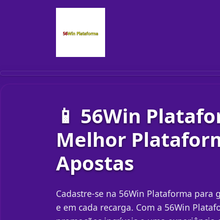
📱 56Win Plataf
Melhor Platafor
Apostas
Cadastre-se na 56Win Plataforma para 
e em cada recarga. Com a 56Win Plataf