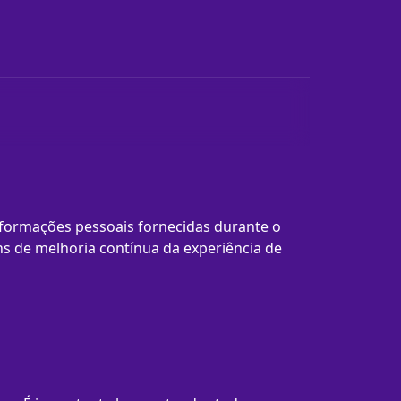
nformações pessoais fornecidas durante o
ns de melhoria contínua da experiência de