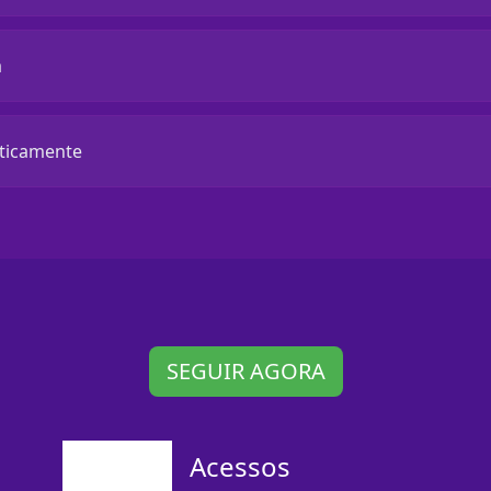
a
aticamente
SEGUIR AGORA
Acessos