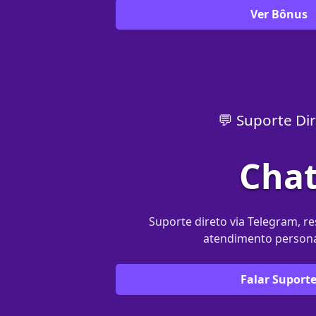
Ver Bônus
💬 Suporte Di
Cha
Suporte direto via Telegram, r
atendimento persona
Falar Suport