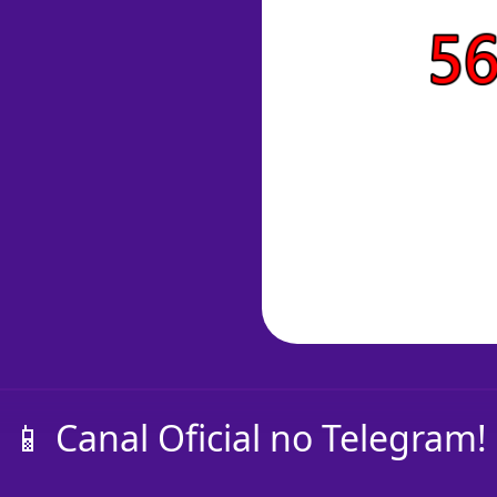
📱 Canal Oficial no Telegram!