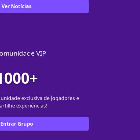
Ver Notícias
Comunidade VIP
1000+
unidade exclusiva de jogadores e
rtilhe experiências!
Entrar Grupo