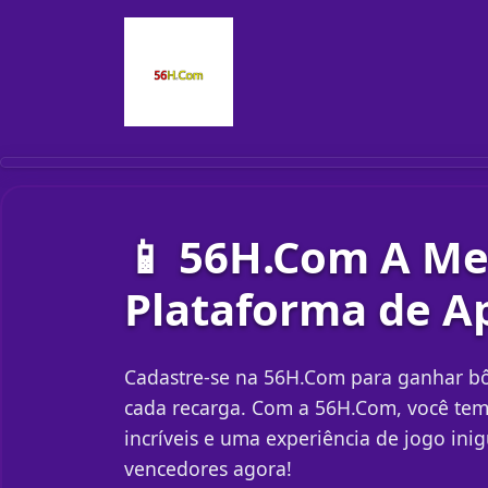
📱 56H.Com A Me
Plataforma de A
Cadastre-se na 56H.Com para ganhar b
cada recarga. Com a 56H.Com, você te
incríveis e uma experiência de jogo inig
vencedores agora!