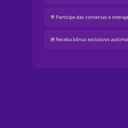
💬 Participe das conversas e interaj
🎁 Receba bônus exclusivos autom