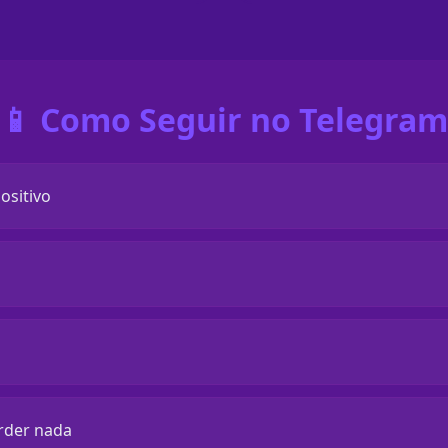
📱 Como Seguir no Telegram
ositivo
erder nada