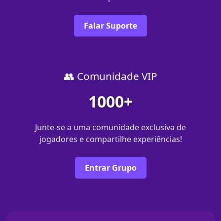
Falar Suporte
👥 Comunidade VIP
1000+
Junte-se a uma comunidade exclusiva de
jogadores e compartilhe experiências!
Entrar Grupo