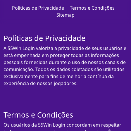
Políticas de Privacidade
Termos e Condições
Sitemap
Políticas de Privacidade
A 55Win Login valoriza a privacidade de seus usuários e
está empenhada em proteger todas as informações
pessoais fornecidas durante o uso de nossos canais de
comunicação. Todos os dados coletados são utilizados
exclusivamente para fins de melhoria contínua da
experiência de nossos jogadores.
Termos e Condições
Os usuários da 55Win Login concordam em respeitar