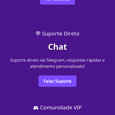
💬 Suporte Direto
Chat
Suporte direto via Telegram, respostas rápidas e
atendimento personalizado!
Falar Suporte
👥 Comunidade VIP