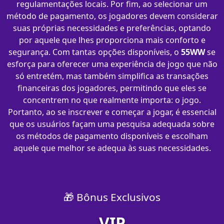
regulamentações locais. Por fim, ao selecionar um
método de pagamento, os jogadores devem considerar
suas próprias necessidades e preferências, optando
por aquele que lhes proporciona mais conforto e
segurança. Com tantas opções disponíveis, o
55WW
se
esforça para oferecer uma experiência de jogo que não
só entretém, mas também simplifica as transações
financeiras dos jogadores, permitindo que eles se
concentrem no que realmente importa: o jogo.
Portanto, ao se inscrever e começar a jogar, é essencial
que os usuários façam uma pesquisa adequada sobre
os métodos de pagamento disponíveis e escolham
aquele que melhor se adequa às suas necessidades.
🎁 Bônus Exclusivos
VIP