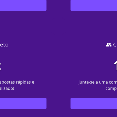
reto
👥 
t
espostas rápidas e
Junte-se a uma com
lizado!
compa
e