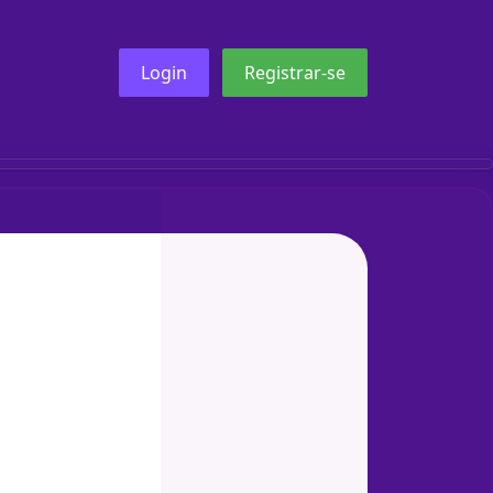
Login
Registrar-se