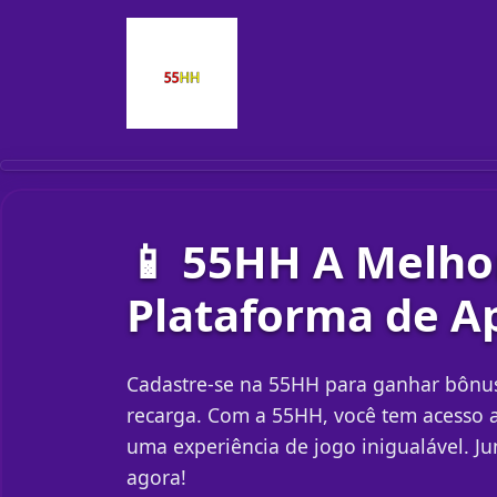
📱 55HH A Melho
Plataforma de A
Cadastre-se na 55HH para ganhar bônus
recarga. Com a 55HH, você tem acesso a
uma experiência de jogo inigualável. J
agora!