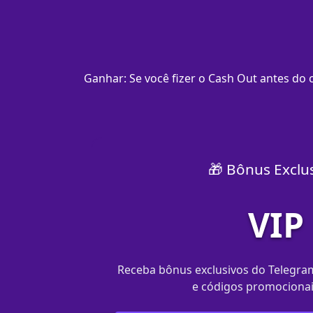
Ganhar: Se você fizer o Cash Out antes do 
🎁 Bônus Exclu
VIP
Receba bônus exclusivos do Telegra
e códigos promocionai