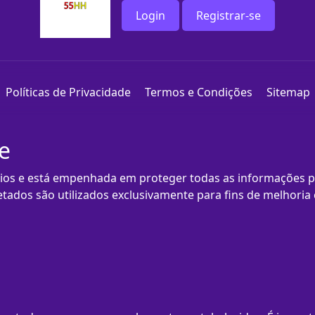
Login
Registrar-se
Políticas de Privacidade
Termos e Condições
Sitemap
de
ários e está empenhada em proteger todas as informações p
tados são utilizados exclusivamente para fins de melhoria