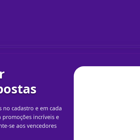
r
postas
 no cadastro e em cada
 promoções incríveis e
unte-se aos vencedores