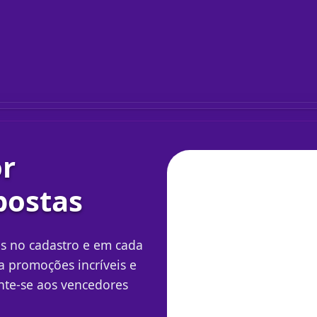
or
postas
s no cadastro e em cada
a promoções incríveis e
unte-se aos vencedores