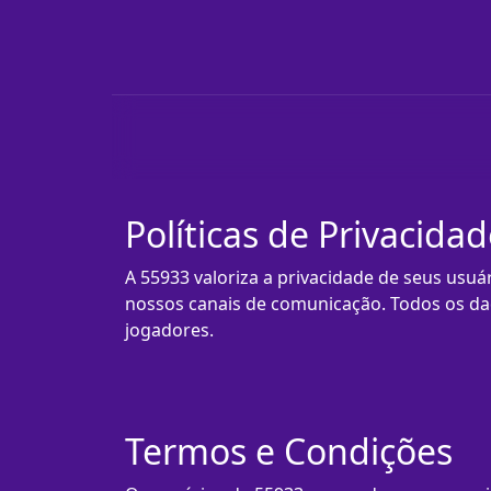
Políticas de Privacida
A 55933 valoriza a privacidade de seus usu
nossos canais de comunicação. Todos os dad
jogadores.
Termos e Condições