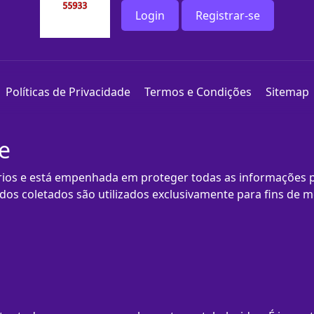
Login
Registrar-se
Políticas de Privacidade
Termos e Condições
Sitemap
de
ários e está empenhada em proteger todas as informações 
os coletados são utilizados exclusivamente para fins de m