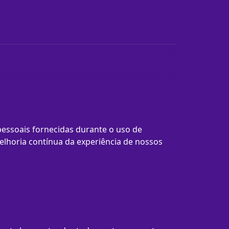
pessoais fornecidas durante o uso de
elhoria contínua da experiência de nossos