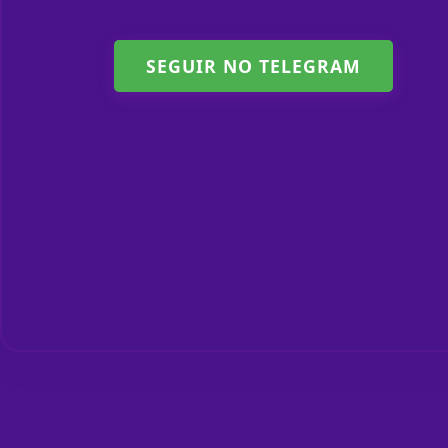
SEGUIR NO TELEGRAM