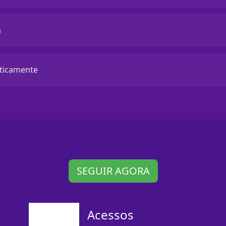
a
aticamente
SEGUIR AGORA
Acessos