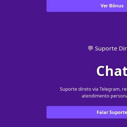
Ver Bônus
💬 Suporte Di
Cha
Suporte direto via Telegram, r
atendimento persona
Falar Suport