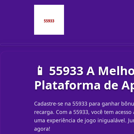
📱 55933 A Melh
Plataforma de A
Cadastre-se na 55933 para ganhar bônu
recarga. Com a 55933, você tem acesso 
uma experiência de jogo inigualável. J
agora!