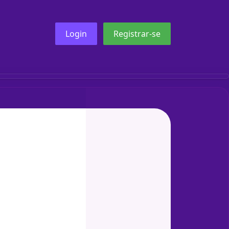
Login
Registrar-se