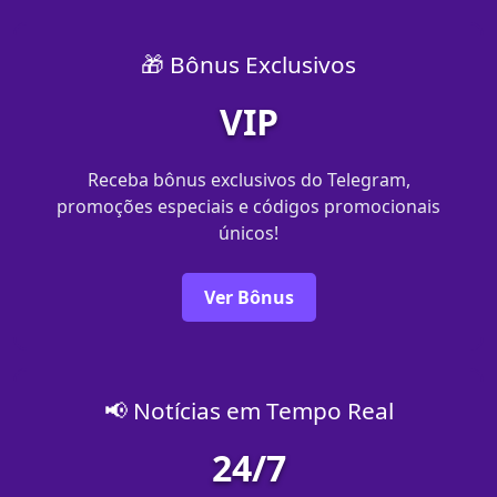
🎁 Bônus Exclusivos
VIP
Receba bônus exclusivos do Telegram,
promoções especiais e códigos promocionais
únicos!
Ver Bônus
📢 Notícias em Tempo Real
24/7