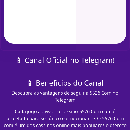
📱 Canal Oficial no Telegram!
📱 Benefícios do Canal
Descubra as vantagens de seguir a 5526 Com no
Telegram
Cada jogo ao vivo no cassino 5526 Com com​ é
projetado para ser único e emocionante. O 5526 Com
com​ é um dos cassinos online mais populares e oferece