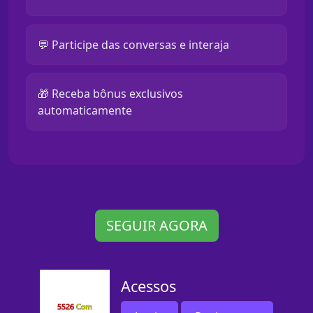
💬 Participe das conversas e interaja
🎁 Receba bônus exclusivos
automaticamente
SEGUIR AGORA
Acessos