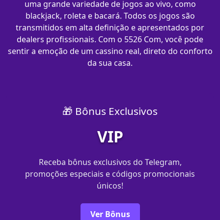
uma grande variedade de jogos ao vivo, como
blackjack, roleta e bacará. Todos os jogos são
transmitidos em alta definição e apresentados por
dealers profissionais. Com o 5526 Com, você pode
sentir a emoção de um cassino real, direto do conforto
da sua casa.
🎁 Bônus Exclusivos
VIP
Receba bônus exclusivos do Telegram,
promoções especiais e códigos promocionais
únicos!
Ver Bônus