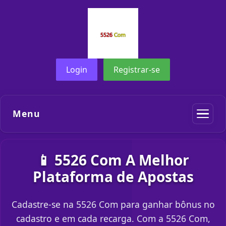
Login
Registrar-se
Menu
📱 5526 Com A Melhor
Plataforma de Apostas
Cadastre-se na 5526 Com para ganhar bônus no
cadastro e em cada recarga. Com a 5526 Com,