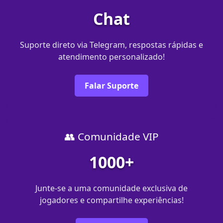
Chat
Suporte direto via Telegram, respostas rápidas e
atendimento personalizado!
Falar Suporte
👥 Comunidade VIP
1000+
Junte-se a uma comunidade exclusiva de
jogadores e compartilhe experiências!