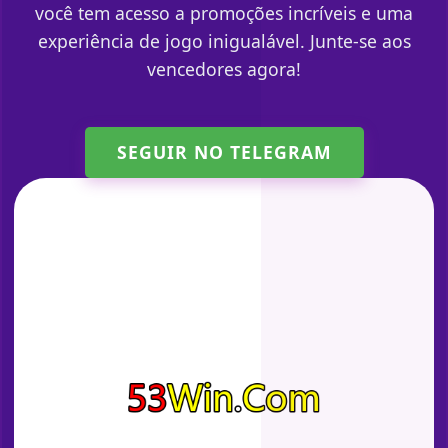
você tem acesso a promoções incríveis e uma
experiência de jogo inigualável. Junte-se aos
vencedores agora!
SEGUIR NO TELEGRAM