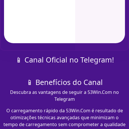
📱 Canal Oficial no Telegram!
📱 Benefícios do Canal
Descubra as vantagens de seguir a 53Win.Com no
Telegram
O carregamento rápido da 53Win.Com é resultado de
otimizações técnicas avançadas que minimizam o
tempo de carregamento sem comprometer a qualidade