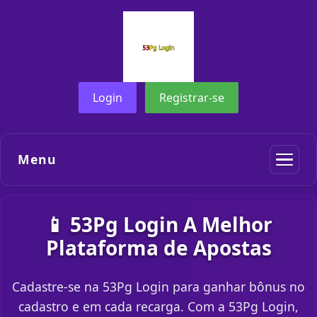
Login
Registrar-se
Menu
📱 53Pg Login A Melhor
Plataforma de Apostas
Cadastre-se na 53Pg Login para ganhar bônus no
cadastro e em cada recarga. Com a 53Pg Login,