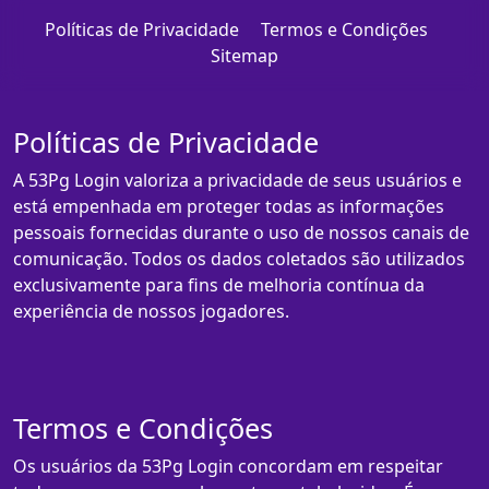
Políticas de Privacidade
Termos e Condições
Sitemap
Políticas de Privacidade
A 53Pg Login valoriza a privacidade de seus usuários e
está empenhada em proteger todas as informações
pessoais fornecidas durante o uso de nossos canais de
comunicação. Todos os dados coletados são utilizados
exclusivamente para fins de melhoria contínua da
experiência de nossos jogadores.
Termos e Condições
Os usuários da 53Pg Login concordam em respeitar