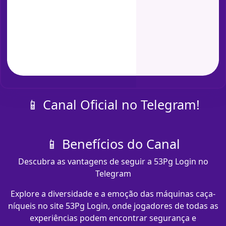
📱 Canal Oficial no Telegram!
📱 Benefícios do Canal
Descubra as vantagens de seguir a 53Pg Login no
Telegram
Explore a diversidade e a emoção das máquinas caça-
níqueis no site 53Pg Login, onde jogadores de todas as
experiências podem encontrar segurança e