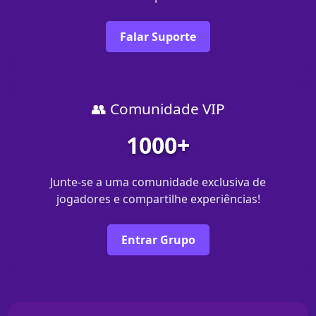
Falar Suporte
👥 Comunidade VIP
1000+
Junte-se a uma comunidade exclusiva de
jogadores e compartilhe experiências!
Entrar Grupo