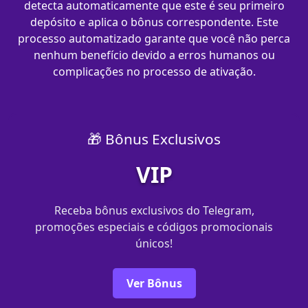
detecta automaticamente que este é seu primeiro
depósito e aplica o bônus correspondente. Este
processo automatizado garante que você não perca
nenhum benefício devido a erros humanos ou
complicações no processo de ativação.
🎁 Bônus Exclusivos
VIP
Receba bônus exclusivos do Telegram,
promoções especiais e códigos promocionais
únicos!
Ver Bônus