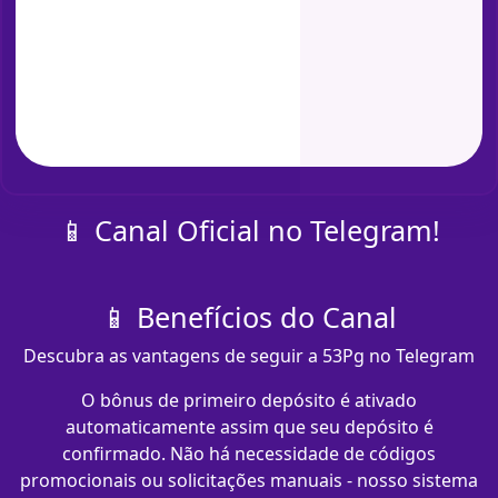
📱 Canal Oficial no Telegram!
📱 Benefícios do Canal
Descubra as vantagens de seguir a 53Pg no Telegram
O bônus de primeiro depósito é ativado
automaticamente assim que seu depósito é
confirmado. Não há necessidade de códigos
promocionais ou solicitações manuais - nosso sistema