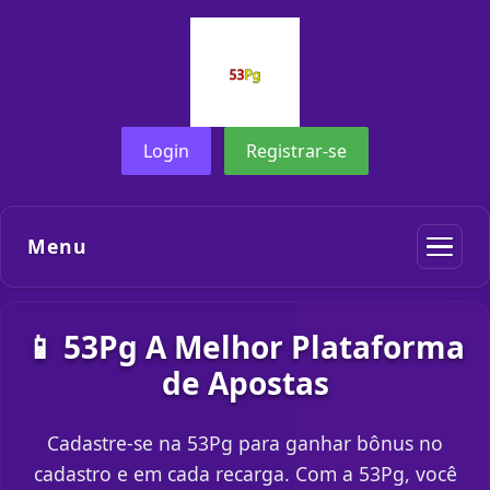
Login
Registrar-se
Menu
📱 53Pg A Melhor Plataforma
de Apostas
Cadastre-se na 53Pg para ganhar bônus no
cadastro e em cada recarga. Com a 53Pg, você