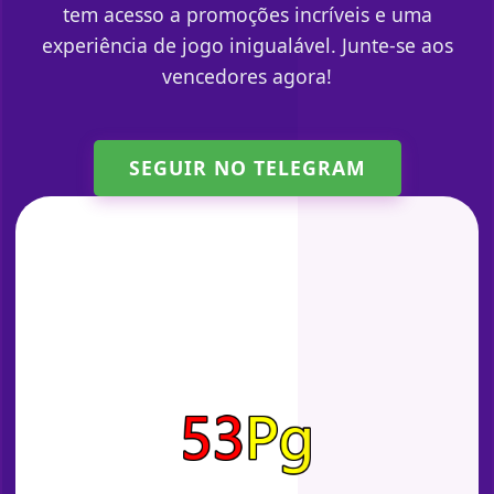
tem acesso a promoções incríveis e uma
experiência de jogo inigualável. Junte-se aos
vencedores agora!
SEGUIR NO TELEGRAM