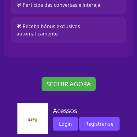
💬 Participe das conversas e interaja
🎁 Receba bônus exclusivos
automaticamente
SEGUIR AGORA
Acessos
Login
Registrar-se