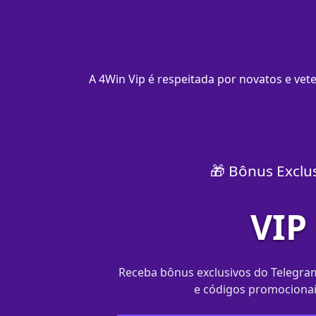
A 4Win Vip é respeitada por novatos e vet
🎁 Bônus Exclu
VIP
Receba bônus exclusivos do Telegra
e códigos promocionai