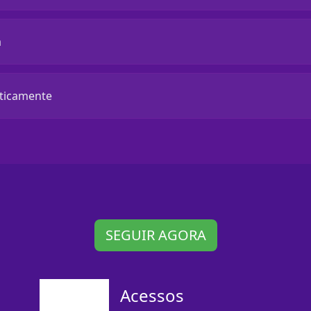
a
aticamente
SEGUIR AGORA
Acessos