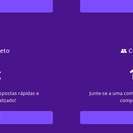
reto
👥 
t
espostas rápidas e
Junte-se a uma com
lizado!
compa
e