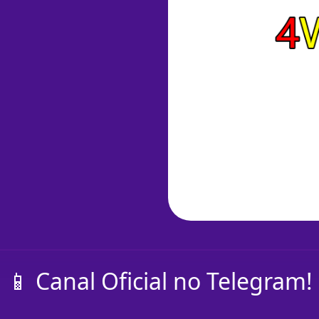
📱 Canal Oficial no Telegram!