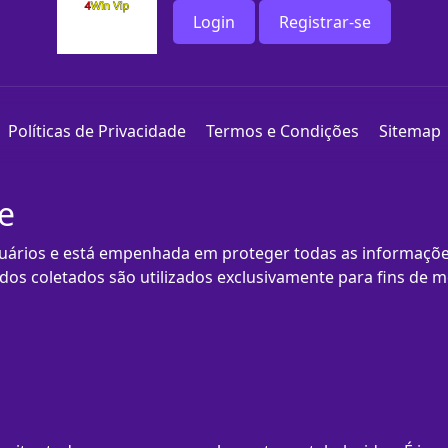
Login
Registrar-se
Políticas de Privacidade
Termos e Condições
Sitemap
de
usuários e está empenhada em proteger todas as informaçõe
os coletados são utilizados exclusivamente para fins de m