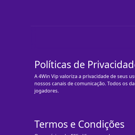
Políticas de Privacida
A 4Win Vip valoriza a privacidade de seus 
nossos canais de comunicação. Todos os dad
jogadores.
Termos e Condições