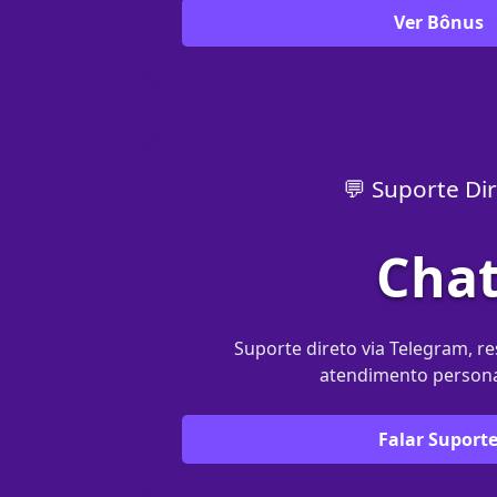
Ver Bônus
💬 Suporte Di
Cha
Suporte direto via Telegram, r
atendimento persona
Falar Suport