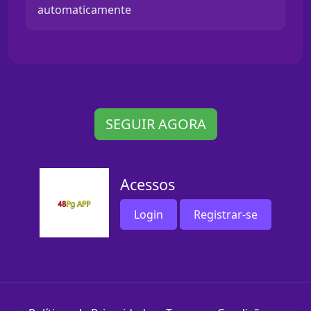
automaticamente
SEGUIR AGORA
Acessos
Login
Registrar-se