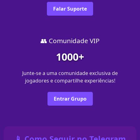
Falar Suporte
👥 Comunidade VIP
1000+
Junte-se a uma comunidade exclusiva de
jogadores e compartilhe experiências!
Entrar Grupo
📱 Como Seguir no Telegram